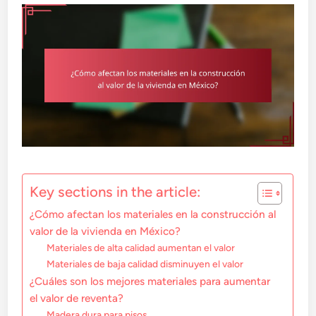
Key sections in the article:
¿Cómo afectan los materiales en la construcción al
valor de la vivienda en México?
Materiales de alta calidad aumentan el valor
Materiales de baja calidad disminuyen el valor
¿Cuáles son los mejores materiales para aumentar
el valor de reventa?
Madera dura para pisos