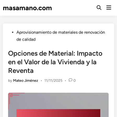
Skip
masamano.com
Mai
to
Open
Men
Search
content
Posted
Aprovisionamiento de materiales de renovación
in
de calidad
Opciones de Material: Impacto
en el Valor de la Vivienda y la
Reventa
by
Mateo Jiménez
•
11/11/2025
•
0