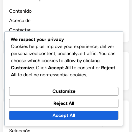
Contenido
Acerca de
Contactar
We respect your privacy
Cookies help us improve your experience, deliver
personalized content, and analyze traffic. You can
choose which cookies to allow by clicking
Buscar
Customize
. Click
Accept All
to consent or
Reject
All
to decline non-essential cookies.
Search
for:
Customize
Reject All
Últimas Publicaciones
Accept All
Materiales Sostenibles: Beneficios, Fuentes y
Selección