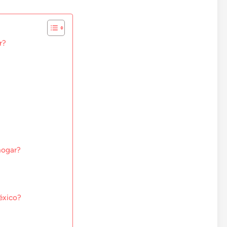
r?
hogar?
éxico?