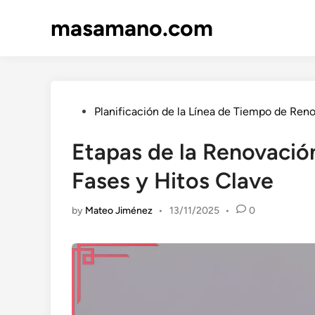
Skip
masamano.com
to
content
Posted
Planificación de la Línea de Tiempo de Ren
in
Etapas de la Renovación
Fases y Hitos Clave
by
Mateo Jiménez
•
13/11/2025
•
0