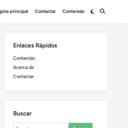
Switch
gina principal
Contactar
Contenido
Open
to
Search
dark
mode
Enlaces Rápidos
Contenido
Acerca de
Contactar
Buscar
Search