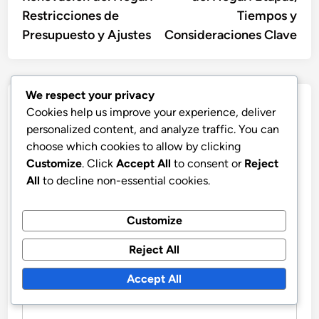
Restricciones de
Tiempos y
Presupuesto y Ajustes
Consideraciones Clave
We respect your privacy
Leave a Reply
Cookies help us improve your experience, deliver
personalized content, and analyze traffic. You can
Your email address will not be published.
Required fields
choose which cookies to allow by clicking
are marked
*
Customize
. Click
Accept All
to consent or
Reject
All
to decline non-essential cookies.
COMMENT
*
Customize
Reject All
Accept All