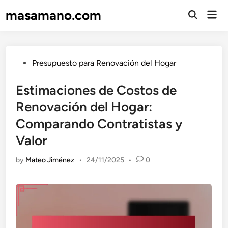
Skip
masamano.com
Mai
to
Open
Men
Search
content
Posted
Presupuesto para Renovación del Hogar
in
Estimaciones de Costos de
Renovación del Hogar:
Comparando Contratistas y
Valor
by
Mateo Jiménez
•
24/11/2025
•
0