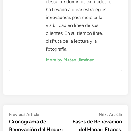
descubrir dominios expirados lo
ha llevado a crear estrategias
innovadoras para mejorar la
visibilidad en línea de sus
clientes. En su tiempo libre,
disfruta de la lectura y la
fotografía.
More by Mateo Jiménez
Post
Previous
Nex
Previous Article
Next Article
article:
artic
Cronograma de
Fases de Renovación
navigation
Renovación del Hogar:
del Hogar: Etapas,