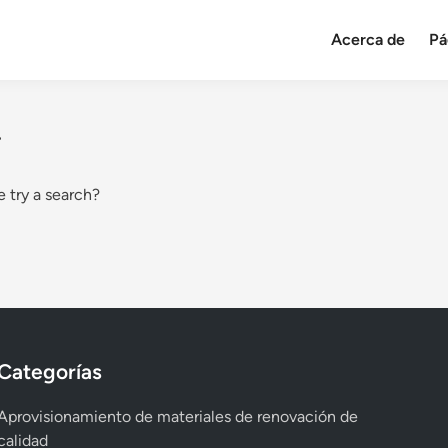
Acerca de
Pá
.
e try a search?
Categorías
Aprovisionamiento de materiales de renovación de
calidad