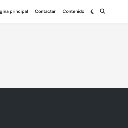
Switch
gina principal
Contactar
Contenido
Open
to
Search
dark
mode