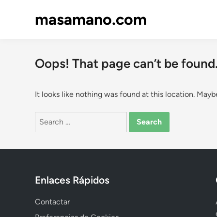
Skip
masamano.com
to
content
Oops! That page can’t be found
It looks like nothing was found at this location. Mayb
Search
for:
Enlaces Rápidos
Contactar